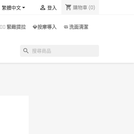
shopping_cart


購物車
(0)
繁體中文
登入
👩‍⚕️ 緊緻提拉
💎按摩導入
🧼 洗面清潔
search