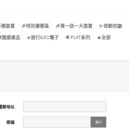
半價激賞
🎉特別優惠區
🎉買一送一大激賞
✨ 逆齡抗皺
💓健康產品
✈️旅行&3C電子
🌟 FUIT系列
🔥全部
電郵地址
密碼
顯示