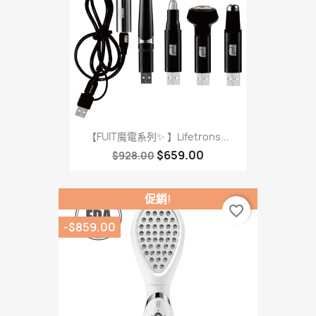
【FUIT魔電系列✨ 】Lifetrons...
$659.00
$928.00
促銷!
favorite_border
-$859.00