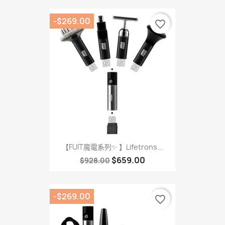
-$269.00
favorite_border
【FUIT魔電系列✨ 】Lifetrons...
$659.00
$928.00
-$269.00
favorite_border