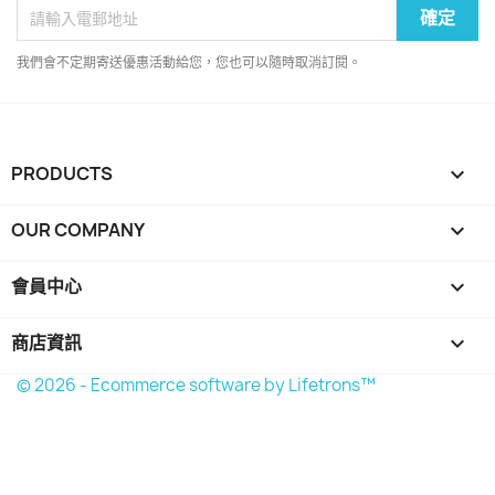
我們會不定期寄送優惠活動給您，您也可以隨時取消訂閱。
PRODUCTS

OUR COMPANY

會員中心

商店資訊
keyboard_arrow_down
© 2026 - Ecommerce software by Lifetrons™