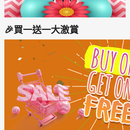
🎉買一送一大激賞