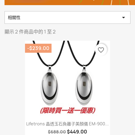

相關性
顯示 2 件商品中的 1 至 2
-$239.00
favorite_border
Lifetrons 晶透玉石負離子美顏儀 EM-900...
$449.00
$688.00