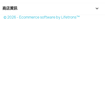
商店資訊
keyboard_arrow_down
© 2026 - Ecommerce software by Lifetrons™