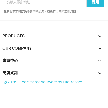
我們會不定期寄送優惠活動給您，您也可以隨時取消訂閱。
PRODUCTS

OUR COMPANY

會員中心

商店資訊
keyboard_arrow_down
© 2026 - Ecommerce software by Lifetrons™