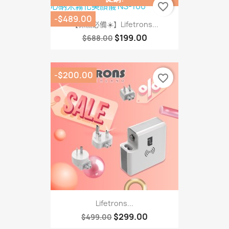
favorite_border
-$489.00
【保濕必備☀️】Lifetrons...
$199.00
$688.00
-$200.00
favorite_border
Lifetrons...
$299.00
$499.00