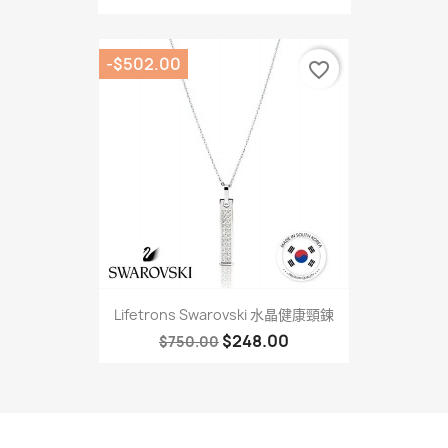
-$502.00
favorite_border
Lifetrons Swarovski 水晶健康頸鍊
$248.00
$750.00