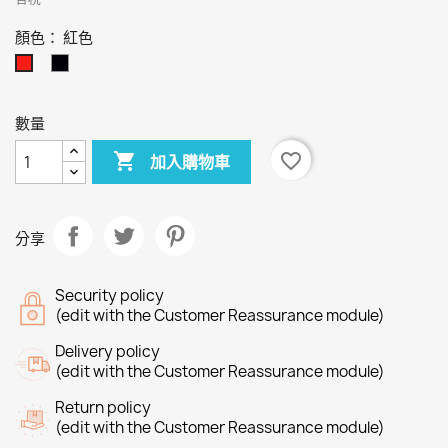
顏色： 紅色
黑
紅
色
色
數量

favorite_border
加入購物車
分享
Security policy
(edit with the Customer Reassurance module)
Delivery policy
(edit with the Customer Reassurance module)
Return policy
(edit with the Customer Reassurance module)