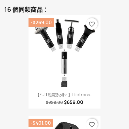
16 個同類商品：
-$269.00
favorite_border
【FUIT魔電系列✨ 】Lifetrons...
$659.00
$928.00
-$401.00
favorite_border