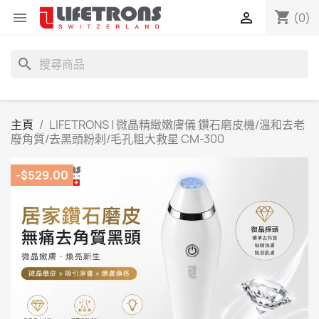
shopping_cart


(0)
search
主頁
LIFETRONS | 微晶精緻嫩膚儀 鑽石磨皮機/溫和去老
廢角質/去黑頭粉刺/毛孔粗大救星 CM-300
-$529.00