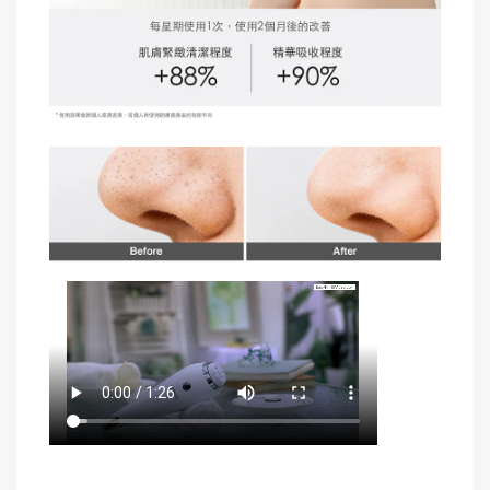
祛黑頭粉刺│瘦面│瘦臉│促進血液循環│舒緩面部浮