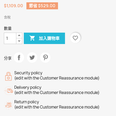
$1,109.00
節省 $529.00
含稅
數量

favorite_border
加入購物車
分享
Security policy
(edit with the Customer Reassurance module)
Delivery policy
(edit with the Customer Reassurance module)
Return policy
(edit with the Customer Reassurance module)