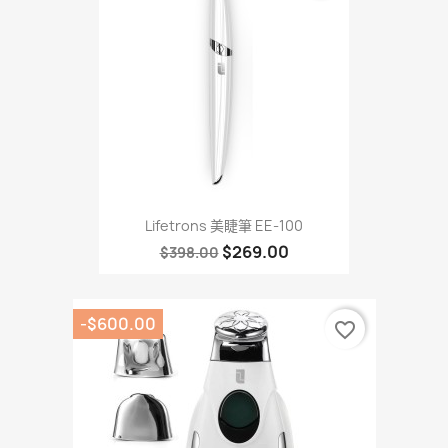
Lifetrons 美睫筆 EE-100
$269.00
$398.00
-$600.00
favorite_border