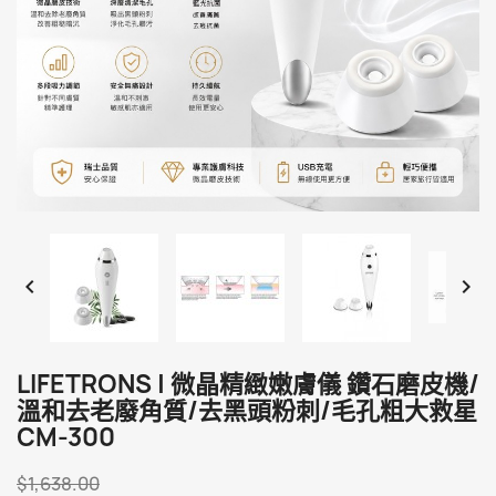


LIFETRONS | 微晶精緻嫩膚儀 鑽石磨皮機/
溫和去老廢角質/去黑頭粉刺/毛孔粗大救星
CM-300
$1,638.00