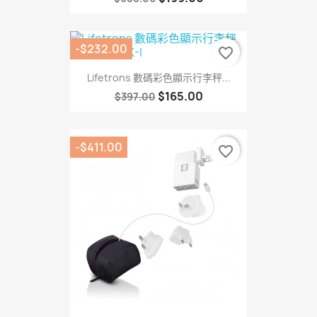
-$232.00
favorite_border
Lifetrons 數碼彩色顯示行李秤...
$165.00
$397.00
-$411.00
favorite_border