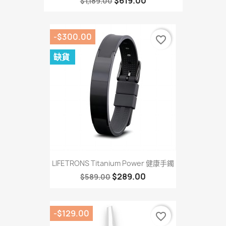
$619.00
$1,189.00
-$300.00
favorite_border
缺貨
LIFETRONS Titanium Power 健康手鐲
$289.00
$589.00
-$129.00
favorite_border