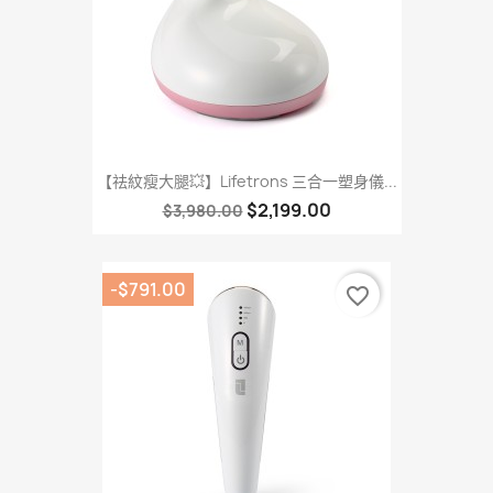
【祛紋瘦大腿💥】Lifetrons 三合一塑身儀...
$2,199.00
$3,980.00
-$791.00
favorite_border