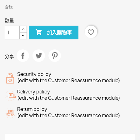
含稅
數量

favorite_border
加入購物車
分享
Security policy
(edit with the Customer Reassurance module)
Delivery policy
(edit with the Customer Reassurance module)
Return policy
(edit with the Customer Reassurance module)