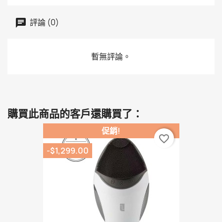
評論 (0)
暫無評論。
購買此商品的客戶還購買了：
促銷!
favorite_border
-$1,299.00