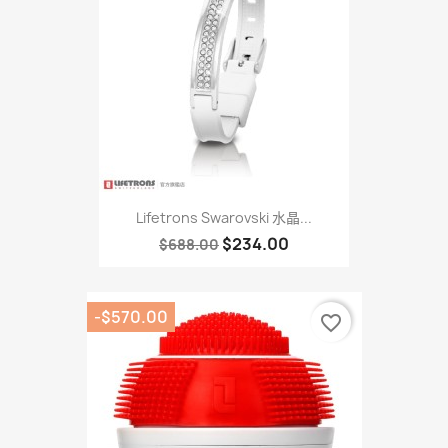
Lifetrons Swarovski 水晶...
$234.00
$688.00
-$570.00
favorite_border