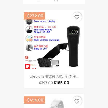
-$232.00
favorite_border
Lifetrons 數碼彩色顯示行李秤...
$165.00
$397.00
-$454.00
favorite_border