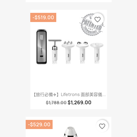
-$519.00
favorite_border
【旅行必備✈️】Lifetrons 面部美容儀...
$1,269.00
$1,788.00
-$529.00
favorite_border