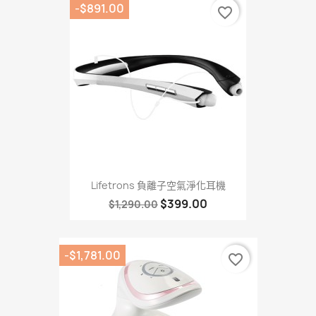
-$891.00
favorite_border
Lifetrons 負離子空氣淨化耳機
$399.00
$1,290.00
-$1,781.00
favorite_border