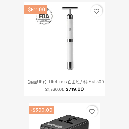
-$611.00
favorite_border
【瘦面UP⬆️】Lifetrons 白金魔力棒 EM-500
$719.00
$1,330.00
-$500.00
favorite_border