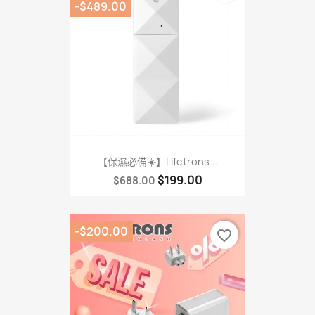
-$489.00
【保濕必備☀️】Lifetrons...
$199.00
$688.00
-$200.00
favorite_border