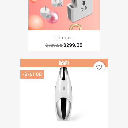
Lifetrons...
$299.00
$499.00
促銷!
favorite_border
-$751.00