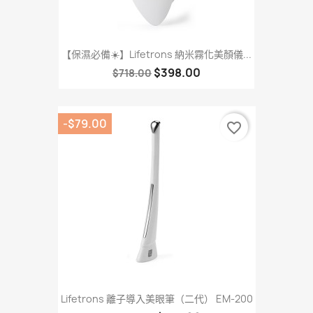
【保濕必備☀️】Lifetrons 納米霧化美顏儀...
$398.00
$718.00
-$79.00
favorite_border
Lifetrons 離子導入美眼筆（二代） EM-200