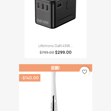
Lifetrons GaN 45W...
$299.00
$799.00
促銷!
favorite_border
-$140.00