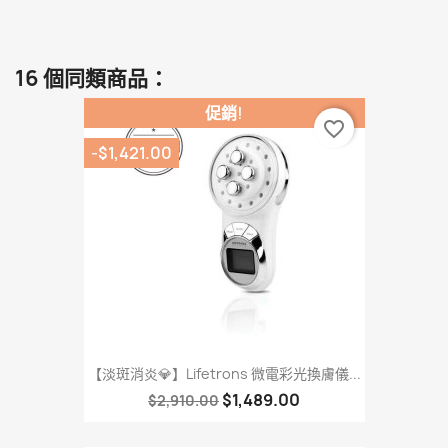
16 個同類商品：
促銷!
favorite_border
-$1,421.00
【淡斑消炎💎】Lifetrons 微電彩光換膚儀...
$1,489.00
$2,910.00