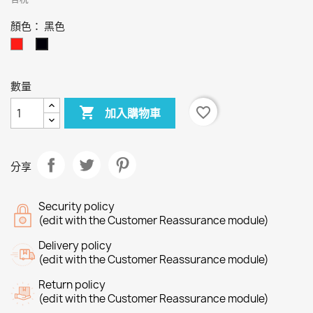
顏色： 黑色
紅
黑
色
色
數量

favorite_border
加入購物車
分享
Security policy
(edit with the Customer Reassurance module)
Delivery policy
(edit with the Customer Reassurance module)
Return policy
(edit with the Customer Reassurance module)