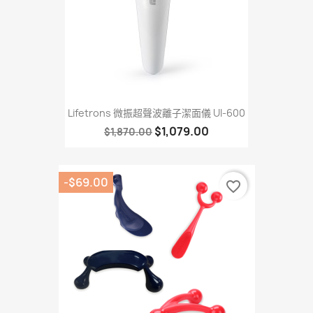
Lifetrons 微振超聲波離子潔面儀 UI-600
$1,079.00
$1,870.00
-$69.00
favorite_border