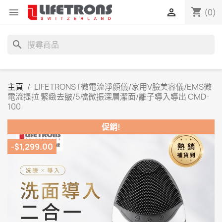
shopping_cart


(0)
search
主頁
LIFETRONS | 微電流淨顏儀/家用V臉美容儀/EMS微
電流提拉 緊緻去皺/5檔微振深層潔面/離子導入導出 CMD-
100
促銷!
-$1,299.00