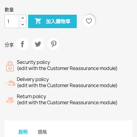
數量

favorite_border
加入購物車
分享
Security policy
(edit with the Customer Reassurance module)
Delivery policy
(edit with the Customer Reassurance module)
Return policy
(edit with the Customer Reassurance module)
說明
規格