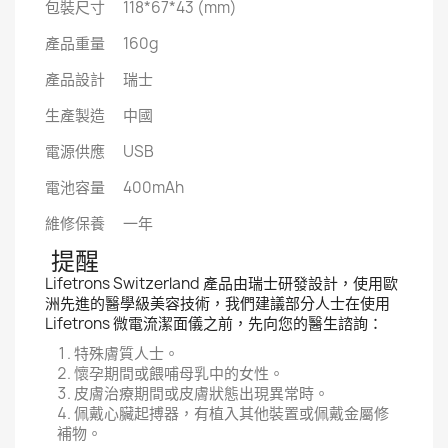
包裝尺寸 118*67*43 (mm)
產品重量 160g
產品設計 瑞士
生產製造 中國
電源供應 USB
電池容量 400mAh
維修保養 一年
提醒
Lifetrons Switzerland 產品由瑞士研發設計，使用歐
洲先進的醫學級美容技術，我們建議部分人士在使用
Lifetrons 微電流潔面儀之前，先向您的醫生諮詢：
特殊膚質人士。
懷孕期間或餵哺母乳中的女性。
皮膚治療期間或皮膚狀態出現異常時。
佩戴心臟起搏器，有植入其他裝置或佩戴金屬修
補物。