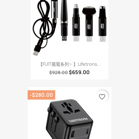
【FUIT魔電系列✨ 】Lifetrons...
$659.00
$928.00
-$280.00
favorite_border