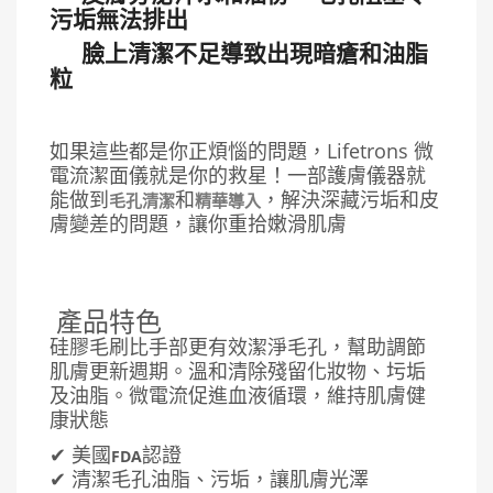
污垢無法排出
臉上清潔不足導致出現暗瘡和油脂
粒
如果這些都是你正煩惱的問題，Lifetrons 微
電流潔面儀就是你的救星！一部護膚儀器就
能做到
和
，解決深藏污垢和皮
毛孔清潔
精華導入
膚變差的問題，讓你重拾嫩滑肌膚
產品特色
硅膠毛刷比手部更有效潔淨毛孔，幫助調節
肌膚更新週期。溫和清除殘留化妝物、圬垢
及油脂。微電流促進血液循環，維持肌膚健
康狀態
✔
美國
認證
FDA
✔ 清潔毛孔油脂、污垢，讓肌膚光澤