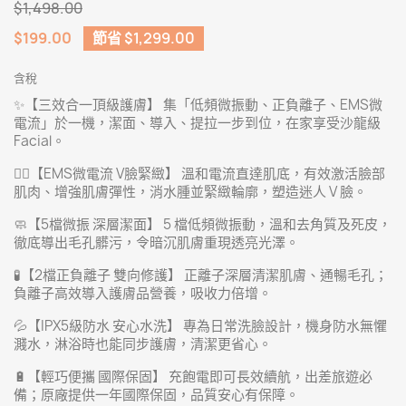
$1,498.00
$199.00
節省 $1,299.00
含稅
✨【三效合一頂級護膚】 集「低頻微振動、正負離子、EMS微
電流」於一機，潔面、導入、提拉一步到位，在家享受沙龍級
Facial。
💆‍♀️【EMS微電流 V臉緊緻】 溫和電流直達肌底，有效激活臉部
肌肉、增強肌膚彈性，消水腫並緊緻輪廓，塑造迷人 V 臉。
🧼【5檔微振 深層潔面】 5 檔低頻微振動，溫和去角質及死皮，
徹底導出毛孔髒污，令暗沉肌膚重現透亮光澤。
🧪【2檔正負離子 雙向修護】 正離子深層清潔肌膚、通暢毛孔；
負離子高效導入護膚品營養，吸收力倍增。
💦【IPX5級防水 安心水洗】 專為日常洗臉設計，機身防水無懼
濺水，淋浴時也能同步護膚，清潔更省心。
🔋【輕巧便攜 國際保固】 充飽電即可長效續航，出差旅遊必
備；原廠提供一年國際保固，品質安心有保障。