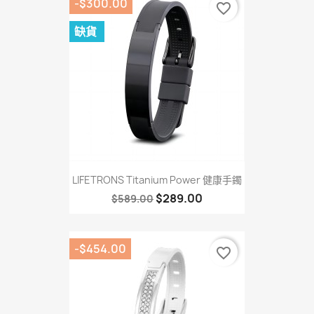
-$300.00
favorite_border
缺貨
LIFETRONS Titanium Power 健康手鐲
$289.00
$589.00
-$454.00
favorite_border