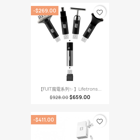
-$269.00
favorite_border
【FUIT魔電系列✨ 】Lifetrons...
$659.00
$928.00
-$411.00
favorite_border