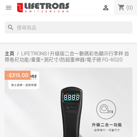
shopping_cart


(0)
search
主頁
LIFETRONS | 升級版二合一數碼彩色顯示行李秤 自
帶卷尺功能/量重+測尺寸/防超重神器/電子磅 FG-6020
-$315.00