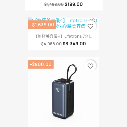
$199.00
$1,498.00
-$1,639.00
favorite_border
【終極美容儀⭐】Lifetrons 7合1...
$3,349.00
$4,988.00
-$800.00
favorite_border