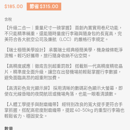
$185.00
節省 $315.00
含稅
【升級二合一｜重量尺寸一磅掌握】 首創內置實用卷尺功能，
不只能精準稱重，還能隨時量度行李箱與隨身包的長寬高，完
美符合各大航空公司及廉航（LCC）的嚴格行李規定。
【瑞士極簡美學設計】 承襲瑞士經典極簡美學，機身線條乾淨
流暢。輕巧好攜帶，旅行隨身收納不佔空間。
【高精度感應｜徹底告別超重罰款】 搭載新一代高精度精密晶
片，精準度全面升級，讓您在出發機場前輕鬆掌握行李數據，
避免面臨高昂的超重附加費。
【高清彩色背光顯示屏】 採用清晰的數碼彩色顯示大螢幕，即
使在光線昏暗的夜間航班或機場角落，也能一眼看清讀數。
【人體工學提手與耐磨織帶】 經特別改良的寬大提手更符合手
掌抓握，搭配高密度耐磨織帶，提起 40-50kg 的重型行李箱也
輕鬆省力、穩固安全。
數量