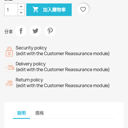

favorite_border
加入購物車
分享
Security policy
(edit with the Customer Reassurance module)
Delivery policy
(edit with the Customer Reassurance module)
Return policy
(edit with the Customer Reassurance module)
說明
規格