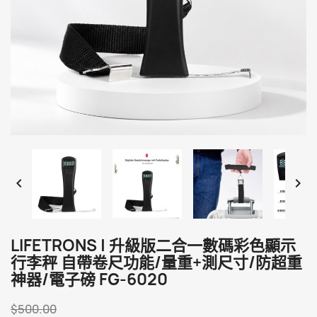


LIFETRONS | 升級版二合一數碼彩色顯示
行李秤 自帶卷尺功能/量重+測尺寸/防超重
神器/電子磅 FG-6020
$500.00