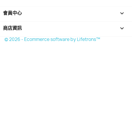
會員中心

商店資訊
keyboard_arrow_down
© 2026 - Ecommerce software by Lifetrons™