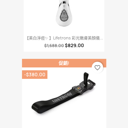
【美白淨痘✨ 】Lifetrons 彩光嫩膚美顏儀...
$829.00
$1,688.00
促銷!
favorite_border
-$380.00