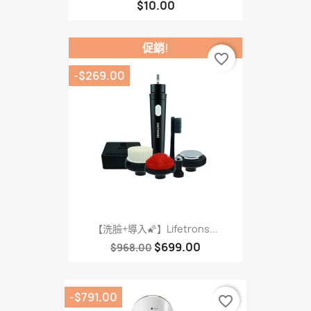
$10.00
促銷!
favorite_border
-$269.00
【洗臉+導入🌠】Lifetrons...
$699.00
$968.00
-$791.00
favorite_border