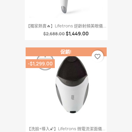
【獨家熱賣🔥】Lifetrons 逆齡射頻美眼儀...
$1,449.00
$2,688.00
促銷!
favorite_border
-$1,299.00
【洗臉+導入🌠】Lifetrons 微電流潔面儀...