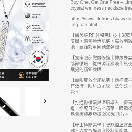
Buy One, Get One Free – Limi
crystal wellness necklace fre
https://www.lifetrons.hk/tw/zh
jing-lian.html
【醫美級 RF 射頻黑科技｜澎彈
皮層，溫熱煥活肌底。高效刺
弛，讓面部重回飽滿彈潤。
【獨家眼部微雕修護｜神級去黑
部微循環。從根源深層淡化熬
飛揚的精靈雙眼。
【面眼雙效全能抗老｜精準撫平
有效撫平眼角魚尾紋、法令紋
覺。

【打通微循環與深層導入｜保養
道，搭配日常抗老精華、眼霜
昂貴護膚品發揮 200% 功效。
【瑞士極簡美學｜智能控溫安全
雅。內置智能溫度控制感應晶