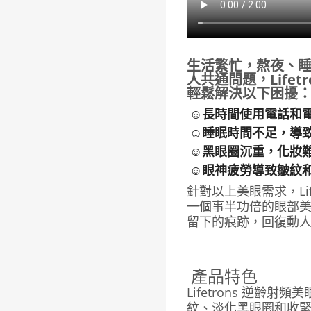
生活繁忙，熬夜、
人共通問題，Lifetr
輕鬆解決以下困擾
☺長時間使用電話和
☺睡眠時間不足，導
☺黑眼圈沉重，化妝
☺眼神疲勞導致皺紋
針對以上美眼需求，Life
一個事半功倍的眼部
留下的痕跡，回復動
產品特色
Lifetrons 逆齡
紋、淡化黑眼圈和收