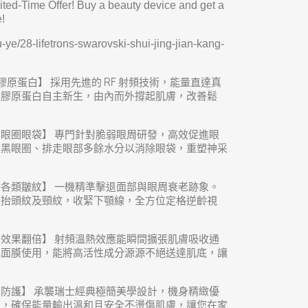
ted-Time Offer! Buy a beauty device and get a
e!
u-ye/28-lifetrons-swarovski-shui-jing-jian-kang-
膠原蛋白】 採用先進的 RF 射頻技術，能量直達真
激膠原蛋白自主新生，由內而外撐起肌膚，改善鬆
眼圈眼袋】 專門針對脆弱眼周研發，高效促進眼
夜黑眼圈、排走眼部多餘水分以消除眼袋，重塑神采
各類皺紋】 一機精準擊退面部與眼周衰老跡象。
、抬頭紋及頸紋，收緊下顎線，全方位定格逆齡視
效果翻倍】 射頻溫熱效應能瞬間擴張肌膚吸收通
或面膜使用，能將高活性成分源源不絕送達肌底，讓
防護】 承襲瑞士經典極簡美學設計，機身精緻優
片，確保能量輸出溫和且安全不燙傷肌膚，讓您在家