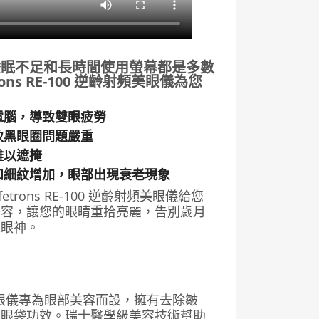
去黑眼圈│去眼袋│去眼紋│促進血液循環│眼袋浮腫
睡眠不足和長時間使用螢幕都是多數
ons RE-100 逆齡射頻美眼儀為您
：
電腦，導致雙眼疲勞
致黑眼圈問題嚴重
難以遮掩
和細紋增加，眼部出現衰老現象
trons RE-100 逆齡射頻美眼儀給您
美容，讓您的眼睛重拾亮麗，告別歲月
人眼神。
射頻美眼儀專為眼部美容而設，擁有去除皺
緊眼袋功效。瑞士醫學級美容技術幫助