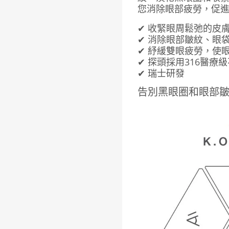
您消除眼部疲勞，促
✔ 收緊眼周鬆弛的皮
✔ 消除眼部皺紋、眼
✔ 紓緩雙眼疲勞，使
✔ 探頭採用316醫療
✔ 瑞士研發
告別黑眼圈和眼部