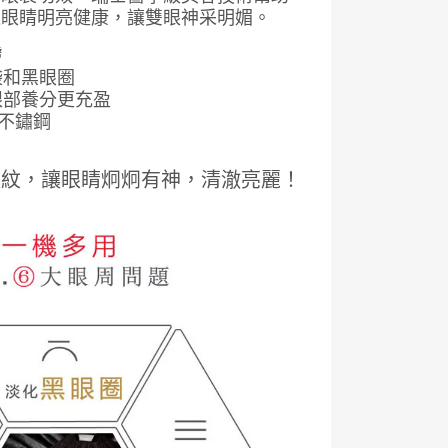
進眼睛明亮健康，讓雙眼神采明媚。
膚
袋和黑眼圈
眼部養分更充盈
級不鏽鋼
皺紋，讓眼睛炯炯有神，清澈亮麗！