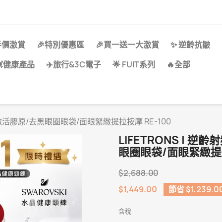
半價激賞
🎉特別優惠區
🎉買一送一大激賞
✨ 逆齡抗皺
💓健康產品
✈️旅行&3C電子
🌟 FUIT系列
🔥全部
頻/激活膠原/去黑眼圈眼袋/面眼緊緻提拉按摩 RE-100
LIFETRONS | 
眼圈眼袋/面眼緊緻提拉
$2,688.00
$1,449.00
節省 $1,239.0
含稅