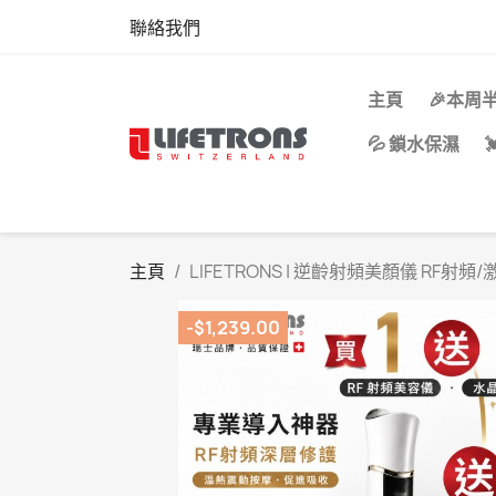
聯絡我們
主頁
🎉本周
💦 鎖水保濕
主頁
LIFETRONS | 逆齡射頻美顏儀 RF射
-$1,239.00