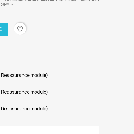
SPA。
favorite_border
車
r Reassurance module)
r Reassurance module)
r Reassurance module)