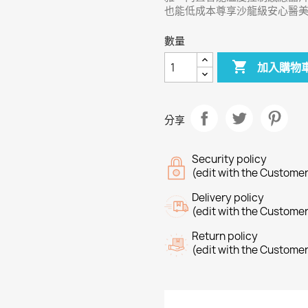
也能低成本尊享沙龍級安心醫美 
數量

加入購物
分享
Security policy
(edit with the Custome
Delivery policy
(edit with the Custome
Return policy
(edit with the Custome