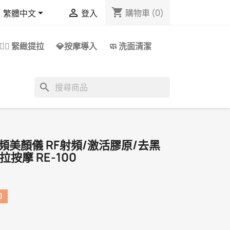
shopping_cart


購物車
(0)
繁體中文
登入
👩‍⚕️ 緊緻提拉
💎按摩導入
🧼 洗面清潔
search
逆齡射頻美顏儀 RF射頻/激活膠原/去黑
按摩 RE-100
0