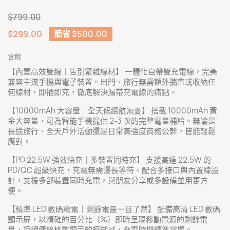
$799.00
$299.00
節省 $500.00
含稅
【內置高效雙線｜告別繁雜線材】 一體化自帶雙充電線，完美
兼容主流手機與電子裝置。出門、旅行無需額外攜帶或收納任
何線材，即插即充，徹底解決漏帶充電線的痛點。
【10000mAh 大容量｜全天候續航無憂】 搭載 10000mAh 黃
金大容量，可為智能手機提供 2-3 次的完整電量補給。無論是
長途旅行、全天戶外活動還是日常高強度商務公幹，皆能輕鬆
應對。
【PD 22.5W 強效快充｜多裝置同時充】 支援高達 22.5W 的
PD/QC 超級快充，充電無需漫長等待。配合多接口與內置線設
計，支援多部裝置同時充電，與朋友分享或多設備並用更方
便。
【精準 LED 數碼顯電｜剩餘電量一目了然】 配備高清 LED 數碼
顯示屏，以精確的百分比（%）即時呈現移動電源的剩餘電
量，拒絕傳統格數顯示的模糊感，充電時機精準掌握。