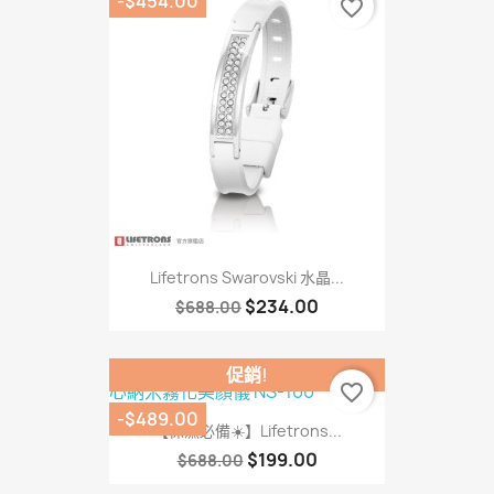
-$454.00
favorite_border
Lifetrons Swarovski 水晶...
$234.00
$688.00
促銷!
favorite_border
-$489.00
【保濕必備☀️】Lifetrons...
$199.00
$688.00