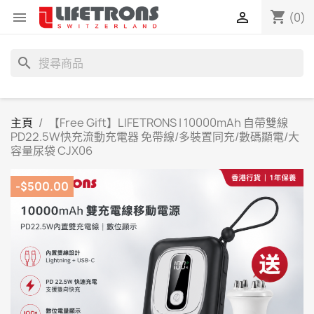
shopping_cart


(0)
search
主頁
【Free Gift】LIFETRONS | 10000mAh 自帶雙線
PD22.5W快充流動充電器 免帶線/多裝置同充/數碼顯電/大
容量尿袋 CJX06
-$500.00