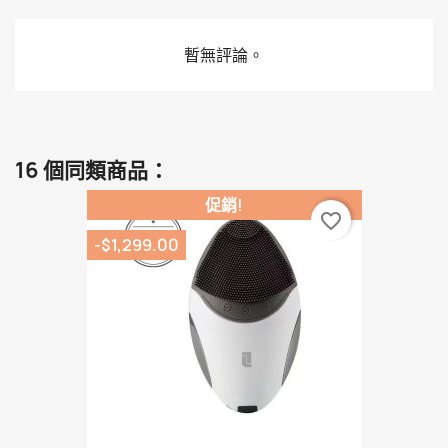
暫無評論。
16 個同類商品：
促銷!
favorite_border
-$1,299.00