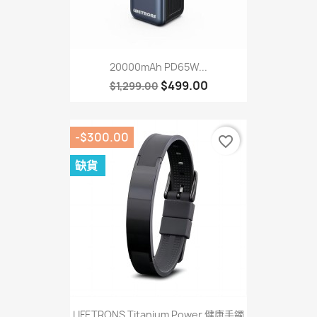
20000mAh PD65W...
$499.00
$1,299.00
-$300.00
favorite_border
缺貨
LIFETRONS Titanium Power 健康手鐲