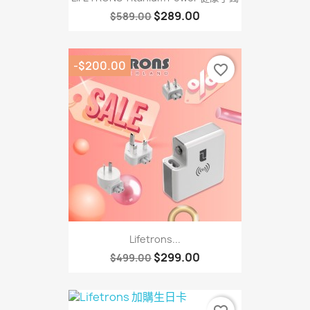
$289.00
$589.00
-$200.00
favorite_border
Lifetrons...
$299.00
$499.00