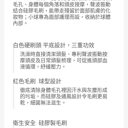
毛孔、身體每個角落和頭皮按摩，聲波振動
結合硅膠毛刷，能帶走殘留於面部肌膚的化
妝物；小球專為面部護理而設，收納於球體
內部。
白色硬刷頭
平底設計，三重功效
洗澡時直接清潔頭髮、專利聲波振動按
摩頭皮及日常頭髮梳理，可促進頭部血
液循環，紓緩壓力。
紅色毛刷
球型設計
徹底清除身體毛孔裡因汗水與灰塵形成
的圬垢，而硅膠及通風設計令毛刷更易
乾，細菌無法滋生。
衛生安全
硅膠製毛刷