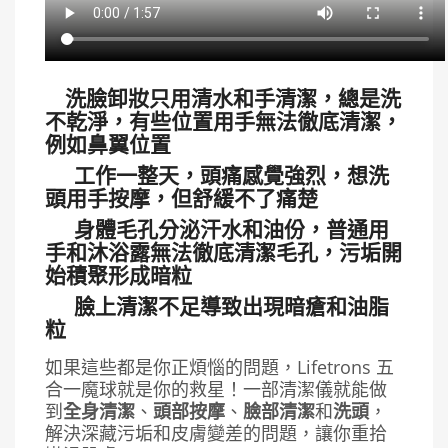
頭部按摩│洗臉洗頭│超聲波清潔
洗臉卸妝只用清水和手清潔，總是洗
不乾淨，有些位置用手無法徹底清潔，
例如鼻翼位置
工作一整天，頭痛感覺強烈，想洗
頭用手按摩，但舒緩不了痛楚
身體毛孔分泌汗水和油份，普通用
手和沐浴露無法徹底清潔毛孔，污垢開
始積聚形成暗粒
臉上清潔不足導致出現暗瘡和油脂
粒
如果這些都是你正煩惱的問題，Lifetrons 五
合一魔球就是你的救星！一部清潔儀就能做
到
全身清潔
、
頭部按摩
、
臉部清潔
和
洗頭
，
解決深藏污垢和皮膚變差的問題，讓你重拾