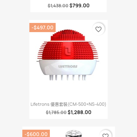
$799.00
$1,438.00
-$497.00
favorite_border
Lifetrons 優惠套裝(CM-500+NS-400)
$1,288.00
$1,785.00
-$600.00
favorite_border