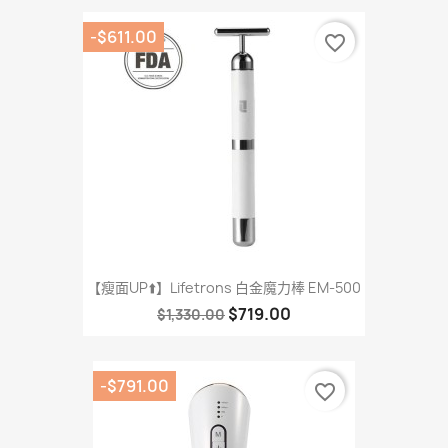
-$611.00
favorite_border
【瘦面UP⬆️】Lifetrons 白金魔力棒 EM-500
$719.00
$1,330.00
-$791.00
favorite_border