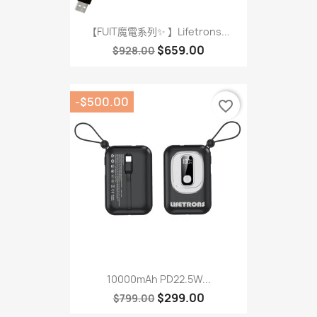
【FUIT魔電系列✨ 】Lifetrons...
$659.00
$928.00
-$500.00
favorite_border
10000mAh PD22.5W...
$299.00
$799.00