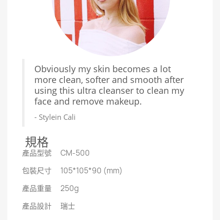
Obviously my skin becomes a lot
more clean, softer and smooth after
using this ultra cleanser to clean my
face and remove makeup.
- Stylein Cali
規格
產品型號 CM-500
包裝尺寸 105*105*90 (mm)
產品重量 250g
產品設計 瑞士