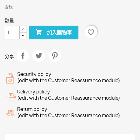
含稅
數量

favorite_border
加入購物車
分享
Security policy
(edit with the Customer Reassurance module)
Delivery policy
(edit with the Customer Reassurance module)
Return policy
(edit with the Customer Reassurance module)