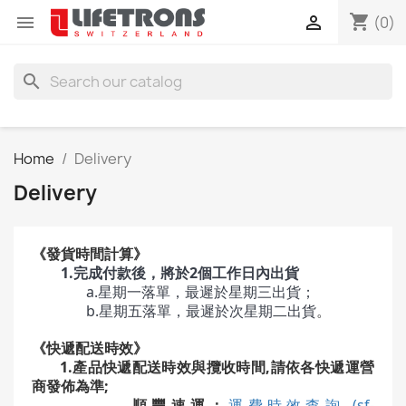
shopping_cart


(0)
search
Home
Delivery
Delivery
《發貨時間計算》
1.完成付款後，將於2個工作日內出貨
a.星期一落單，最遲於星期三出貨；
b.星期五落單，最遲於次星期二出貨
。
《快遞配送時效》
1.產品快遞配送時效與攬收時間,請依各快遞運營
商發佈為準;
順豐速運：
運費時效查詢 (sf-