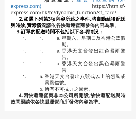
express.com)
https://htm.sf-
express.com/hk/tc/dynamic_function/sf_care/
2
.如遇下列第3項內容所述之事件,將自動延後
配送
與時效,實際情
況請依各快遞運營商發佈內容為準
。
3.
訂單的配送時間不包括以下各項情況：
星期六、星期日及香港公眾假
期。
香港天文台發出紅色暴雨警
告。
香港天文台發出黑色暴雨警
告。
香港天文台發出八號或以上的烈風或
暴風信號。
所有不可抗力之因素。
4.因快遞運營商非本公司所開設,故快遞配送與時
效問題
請依各快遞運營商所發佈內容為準
。